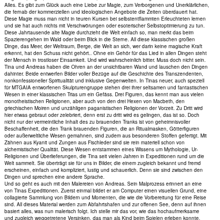
Alles. Es gibt zum Glück auch eine Liebe zur Magie, zum Verborgenen und Unerklärlichen,
die fernab der kommerziellen und ideologischen Angebote die Zeiten überdauert hat.
Diese Magie muss man nicht in teuren Kursen bei selbstentflammten Erleuchteten lernen
und sie hat auch nichts mit Verschwörungen oder esoterischer Selbstoptimierung zu tun.
Diese Jahrtausende alte Magie durchzieht die Welt einfach so, man merkt das beim
Spazierengehen im Wald oder beim Blick in die Sterne. All diese klassischen großen
Dinge, das Meer, der Weltraum, Berge, die Welt an sich, wer darin keine magische Kraft
erkennt, hat den Schuss nicht gehört.. Ohne ein Gehör für das Lied in allen Dingen steht
der Mensch in trostloser Einsamkeit. Und wird wahrscheinlich bitter. Muss doch nicht sein.
Tina und Andreas haben die Ohren an der unsichtbaren Wand und lauschen den Dingen
dahinter. Beide entwerfen Bilder voller Bezüge auf die Geschichte des Transzendenten,
nonkonfessioneller Spiritualität und inklusive Gegenwelten. In Tinas neuer, auch speziell
für MTGAIA entworfenen Skulpturengruppe stehen drei ihrer seltsamen und fantastischen
Wesen in einer klassischen Trias um ein Gefäss. Drei Figuren, das kennt man aus vielen
monotheistischen Religionen, aber auch von den drei Hexen von Macbeth, den
griechischen Moiren und unzähligen paganistischen Religionen der Vorzeit. Zu Dritt wird
hier etwas gebraut oder zelebriert, denn erst zu dritt wird es gelingen, das ist so. Doch
nicht nur der vermeintliche Inhalt des zu brauenden Tranks ist von geheimnisvoller
Beschaffenheit, die den Trank brauenden Figuren, die an Ritualmasken, Götterfiguren
oder außerweltliche Wesen gemahnen, sind zudem aus besonderen Stoffen gefertigt. Mit
Zähnen aus Kyanit und Zungen aus Fischleder sind sie rein materiell schon von
alchemistischer Qualität. Diese Wesen entstammen eines Wissens um Mythologie, Ur-
Religionen und Überlieferungen, die Tina seit vielen Jahren in Expeditionen rund um die
Welt sammelt. Sie überträgt sie für uns in Bilder, die einem zugleich bekannt und fremd
erscheinen, einfach und kompliziert, lustig und schauerlich. Denn sie sind zwischen den
Dingen und sprechen eine andere Sprache.
Und so geht es auch mit den Malereien von Andreas. Sein Malprozess erinnert an eine
von Tinas Expeditionen. Zuerst einmal bildet er am Computer einen visuellen Grund, eine
collagierte Sammlung von Bildern und Momenten, die wie die Vorbereitung für eine Reise
sind. All dieses Material werden zum Abfahrtshafen und zur offenen See, denn auf ihnen
basiert alles, was nun malerisch folgt. Ich stelle mir das vor, wie das hochaufmerksame
und zugleich weggetretene Versinken, das man als Kind beim Spielen erleben konnte.