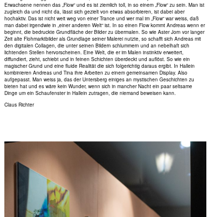
Erwachsene nennen das „Flow“ und es ist ziemlich toll, in so einem „Flow“ zu sein. Man ist
zugleich da und nicht da, lässt sich gezielt von etwas absorbieren, ist dabei aber
hochaktiv. Das ist nicht weit weg von einer Trance und wer mal im „Flow“ war weiss, daß
man dabei irgendwie in „einer anderen Welt“ ist. In so einen Flow kommt Andreas wenn er
beginnt, die bedruckte Grundfläche der Bilder zu übermalen. So wie Aster Jorn vor langer
Zeit alte Flohmarktbilder als Grundlage seiner Malerei nutzte, so schafft sich Andreas mit
den digitalen Collagen, die unter seinen Bildern schlummern und an nebelhaft sich
lichtenden Stellen hervorscheinen. Eine Welt, die er im Malen instinktiv erweitert,
diffundiert, zieht, schiebt und in feinen Schichten überdeckt und auflöst. So wie ein
magischer Grund und eine fluide Realität die sich folgerichtig daraus ergibt. In Hallein
kombinieren Andreas und Tina ihre Arbeiten zu einem gemeinsamen Display. Also
aufgepasst. Man weiss ja, das der Untersberg einiges an mystischen Geschichten zu
bieten hat und es wäre kein Wunder, wenn sich in mancher Nacht ein paar seltsame
Dinge um ein Schaufenster in Hallein zutragen, die niemand beweisen kann.
Claus Richter