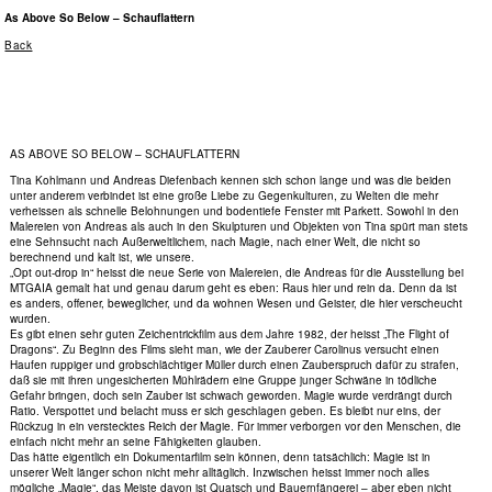
As Above So Below – Schauflattern
Back
AS ABOVE SO BELOW – SCHAUFLATTERN
Tina Kohlmann und Andreas Diefenbach kennen sich schon lange und was die beiden
unter anderem verbindet ist eine große Liebe zu Gegenkulturen, zu Welten die mehr
verheissen als schnelle Belohnungen und bodentiefe Fenster mit Parkett. Sowohl in den
Malereien von Andreas als auch in den Skulpturen und Objekten von Tina spürt man stets
eine Sehnsucht nach Außerweltlichem, nach Magie, nach einer Welt, die nicht so
berechnend und kalt ist, wie unsere.
„Opt out-drop in“ heisst die neue Serie von Malereien, die Andreas für die Ausstellung bei
MTGAIA gemalt hat und genau darum geht es eben: Raus hier und rein da. Denn da ist
es anders, offener, beweglicher, und da wohnen Wesen und Geister, die hier verscheucht
wurden.
Es gibt einen sehr guten Zeichentrickfilm aus dem Jahre 1982, der heisst „The Flight of
Dragons“. Zu Beginn des Films sieht man, wie der Zauberer Carolinus versucht einen
Haufen ruppiger und grobschlächtiger Müller durch einen Zauberspruch dafür zu strafen,
daß sie mit ihren ungesicherten Mühlrädern eine Gruppe junger Schwäne in tödliche
Gefahr bringen, doch sein Zauber ist schwach geworden. Magie wurde verdrängt durch
Ratio. Verspottet und belacht muss er sich geschlagen geben. Es bleibt nur eins, der
Rückzug in ein verstecktes Reich der Magie. Für immer verborgen vor den Menschen, die
einfach nicht mehr an seine Fähigkeiten glauben.
Das hätte eigentlich ein Dokumentarfilm sein können, denn tatsächlich: Magie ist in
unserer Welt länger schon nicht mehr alltäglich. Inzwischen heisst immer noch alles
mögliche „Magie“, das Meiste davon ist Quatsch und Bauernfängerei – aber eben nicht