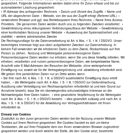
gespeichert. Folgende Informationen werden dabei ohne Ihr Zutun erfasst und bis zur
automatisierten Löschung gespeichert:
• IP-Adresse des anfragenden Rechners • Datum und Uhrzeit des Zugriffs • Name und
URL der abgerufenen Datei • Website, von der aus der Zugriff erfolgt (Referrer-URL) •
verwendeter Browser und ggf. das Betriebssystem Ihres Rechners • Name Ihres Access-
Providers. Die genannten Daten werden durch uns zu folgenden Zwecken verarbeitet: •
Gewährleistung eines reibungslosen Verbindungsaufbaus der Website • Gewährleistung
einer komfortablen Nutzung unserer Website • Auswertung der Systemsicherheit und -
stabilität • weitere administrative Zwecke
Die Rechtsgrundlage für die Datenverarbeitung ist Art. 6 Abs. 1 S. 1 lit. f DSGVO. Unser
berechtigtes Interesse folgt aus oben aufgelisteten Zwecken zur Datenerhebung. In
keinem Fall verwenden wir die erhobenen Daten zu dem Zweck, Rückschlüsse auf Ihre
Person zu ziehen. Nutzung und Weitergabe personenbezogener Daten
Personenbezogene Daten werden nur erhoben, wenn Sie uns diese freiwillig mitteilen. Wir
erheben, verarbeiten und nutzen personenbezogene Daten, wie beispielsweise Name,
Anschrift oder E-Mail-Adressen der Besucher der Webseite, ohne weitergehende
Einwilligung nur, soweit sie für die Vertragsbegründung und -abwicklung erforderlich sind.
Wir geben Ihre persönlichen Daten nur an Dritte weiter, wenn:
• Sie Ihre nach Art. 6 Abs. 1 S. 1 lit. a DSGVO ausdrückliche Einwilligung dazu erteilt
haben. • die Weitergabe nach Art. 6 Abs. 1 S. 1 lit. f DSGVO zur Geltendmachung,
Ausübung oder Verteidigung von Rechtsansprüchen erforderlich ist und kein Grund zur
Annahme besteht, dass Sie ein überwiegendes schutzwürdiges Interesse an der
Nichtweitergabe Ihrer Daten haben. • eine gesetzliche Verpflichtung für die Weitergabe
nach Art. 6 Abs. 1 S. 1 lit. c DSGVO besteht. • dies gesetzlich zulässig und nach Art. 6
Abs. 1 S. 1 lit. b DSGVO für die Abwicklung von Vertragsverhältnissen mit Ihnen
erforderlich ist.
Einsatz von Cookies
Zusätzlich zu den zuvor genannten Daten werden bei der Nutzung unserer Website
Cookies auf Ihrem Rechner gespeichert. Bei Cookies handelt es sich um kleine
Textdateien, die auf Ihrer Festplatte dem von Ihnen verwendeten Browser zugeordnet
gespeichert werden und durch welche der Stelle, die den Cookie setzt, bestimmte