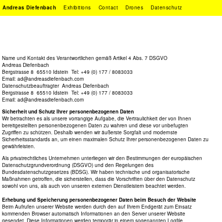
Andreas Diefenbach
Exhibitions
Contact
Drones
Datenschutz
Name und Kontakt des Verantwortlichen gemäß Artikel 4 Abs. 7 DSGVO
Andreas Diefenbach
Bergstrasse 8 65510 Idstein Tel: +49 (0) 177 / 8083033
Email: ad@andreasdiefenbach.com
Datenschutzbeauftragter Andreas Diefenbach
Bergstrasse 8 65510 Idstein Tel: +49 (0) 177 / 8083033
Email: ad@andreasdiefenbach.com
Sicherheit und Schutz Ihrer personenbezogenen Daten
Wir betrachten es als unsere vorrangige Aufgabe, die Vertraulichkeit der von Ihnen
bereitgestellten personenbezogenen Daten zu wahren und diese vor unbefugten
Zugriffen zu schützen. Deshalb wenden wir äußerste Sorgfalt und modernste
Sicherheitsstandards an, um einen maximalen Schutz Ihrer personenbezogenen Daten zu
gewährleisten.
Als privatrechtliches Unternehmen unterliegen wir den Bestimmungen der europäischen
Datenschutzgrundverordnung (DSGVO) und den Regelungen des
Bundesdatenschutzgesetzes (BDSG). Wir haben technische und organisatorische
Maßnahmen getroffen, die sicherstellen, dass die Vorschriften über den Datenschutz
sowohl von uns, als auch von unseren externen Dienstleistern beachtet werden.
Erhebung und Speicherung personenbezogener Daten beim Besuch der Website
Beim Aufrufen unserer Website werden durch den auf Ihrem Endgerät zum Einsatz
kommenden Browser automatisch Informationen an den Server unserer Website
gesendet. Diese Informationen werden temporär in einem sogenannten Logfile