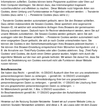
Informationen zufließen. Cookies können keine Programme ausführen oder Viren auf
Ihren Computer übertragen. Sie dienen dazu, das Internetangebot insgesamt
nutzerfreundlicher und effektiver zu machen. Diese Website nutzt folgende Arten von
Cookies, deren Umfang und Funktionsweise im Folgenden erläutert werden: – Transiente
Cookies (dazu siehe 1.) – Persistente Cookies (dazu siehe 2.)
• Transiente Cookies werden automatisiert gelöscht, wenn Sie den Browser schließen.
Dazu zählen insbesondere die Session-Cookies. Diese speichern eine sogenannte
Session-ID, mit welcher sich verschiedene Anfragen Ihres Browsers der gemeinsamen
Sitzung zuordnen lassen. Dadurch kann Ihr Rechner wiedererkannt werden, wenn Sie auf
unsere Website zurückkehren. Die Session-Cookies werden gelöscht, wenn Sie sich
ausloggen oder den Browser schließen. • Persistente Cookies werden automatisiert nach
einer vorgegeben Dauer gelöscht, die sich je nach Cookie unterscheiden kann. Sie
können die Cookies in den Sicherheitseinstellungen Ihres Browsers jederzeit löschen. •
Sie können Ihre Browser-Einstellung entsprechend Ihren Wünschen konfigurieren und z.
B. die Annahme von Third-Party-Cookies oder allen Cookies ablehnen. Sog. „Third Party
Cookies“ sind Cookies, die durch einen Dritten gesetzt wurden, folglich nicht durch die
eigentliche Website auf der man sich gerade befindet. Wir weisen Sie darauf hin, dass Sie
durch die Deaktivierung von Cookies eventuell nicht alle Funktionen dieser Website
nutzen können.
Betroffenenrechte
Sie haben das Recht: • gemäß Art. 15 DSGVO Auskunft über Ihre von uns verarbeiteten
personenbezogenen Daten zu verlangen. • gemäß Art. 16 DSGVO unverzüglich
die Berichtigungunrichtiger oder Vervollständigung Ihrer bei uns gespeicherten
personenbezogenen Daten zu verlangen. • gemäß Art. 17 DSGVO die Löschung Ihrer
bei uns gespeicherten personenbezogenen Daten zu verlangen. •
Ihr Widerrufsrecht gemäß Art. 7 Abs. 3 DSGVO auszuüben. •
Ihr Beschwerderecht gemäß Art. 77 DSGVO gegenüber der Aufsichtsbehörde
auszuüben.
Hinweise auf die Nutzung Sozialer Netzwerke Soweit wir auf unserer Website Links zu
externen Sozialen Netzwerken anbieten, sind diese z. B. als Logos oder mit dem Zusatz